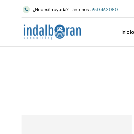
Skip
¿Necesita ayuda? Llámenos :
950 462 080
to
content
Inici