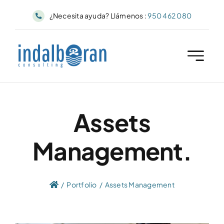
Skip
¿Necesita ayuda? Llámenos :
950 462 080
to
content
Assets
Management.
Portfolio
Assets Management