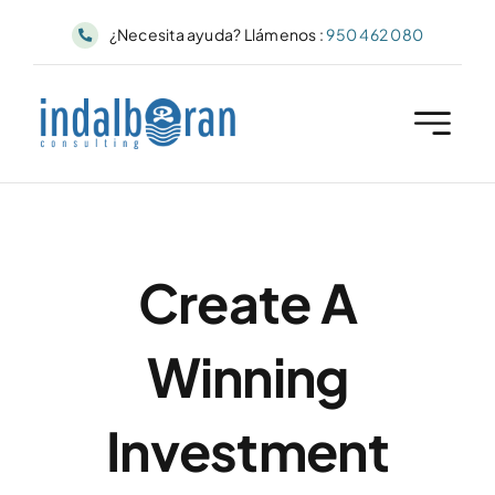
Skip
¿Necesita ayuda? Llámenos :
950 462 080
to
content
Create A
Winning
Investment